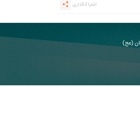
اشتراک‌گذاری
مان (عج)