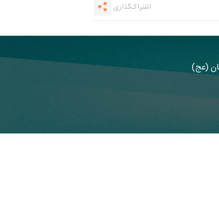
اشتراک‌گذاری
مان (عج)