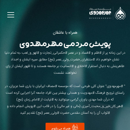
همراه با عاشقان
پویش مردمی مهرمهدوی
در این زمانه پر از #ظلم و #فساد و در عصر #حکمرانی_تجارت و #لهو_و_لعب ،به تمام دنیا
نشان خواهیم داد #منتظران_حضرت_ولی_عصر (عج) مطابق سیره ایشان و اجداد
طاهرینش به دنبال استقرار #اخلاق و #انسانیت بر جامعه هستند و تا ظهور ایشان از پای
نخواهند نشست
" #مهرمهدوی" عنوان کلی طرحی است که موسسه #مصاف ایرانیان با یاری شما عزیزان، در
راستای ترویج فرهنگ #مهدویت و همدلی بیشتر بین افراد جامعه آنرا اجرایی کرده است
که درآن شما مهدی یاوران گرامی میتوانید به #نیابت از #امام_زمان (عج)
#هر_کار_خیر_و_محبت_آمیزی (مالی و غیر مالی) را در قالب این #پویش انجام داده و
#ثواب آن را به آستان مقدس حضرت #ولی_عصر (عج) تقدیم کنید
همراه می‌شوم