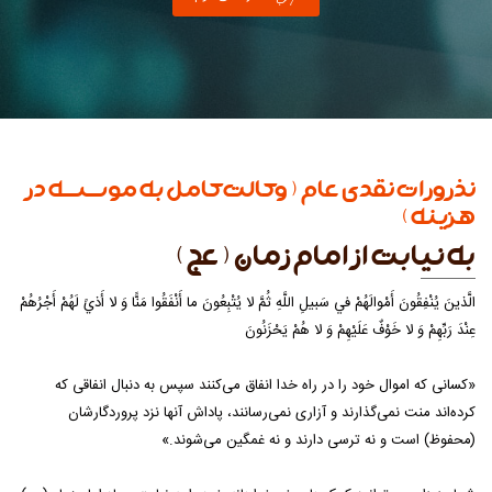
نذرورات نقدی عام (وکالت کامل به موسسه در
هزینه)
به نیابت از امام زمان (عج)
الَّذينَ يُنْفِقُونَ أَمْوالَهُمْ في‏ سَبيلِ اللَّهِ ثُمَّ لا يُتْبِعُونَ ما أَنْفَقُوا مَنًّا وَ لا أَذيً لَهُمْ أَجْرُهُمْ
عِنْدَ رَبِّهِمْ وَ لا خَوْفٌ عَلَيْهِمْ وَ لا هُمْ يَحْزَنُونَ
«کسانی که اموال خود را در راه خدا انفاق می‌کنند سپس به دنبال انفاقی که
کرده‌اند منت نمی‌گذارند و آزاری نمی‌رسانند، پاداش آنها نزد پروردگارشان
(محفوظ) است و نه ترسی دارند و نه غمگین می‌شوند.»