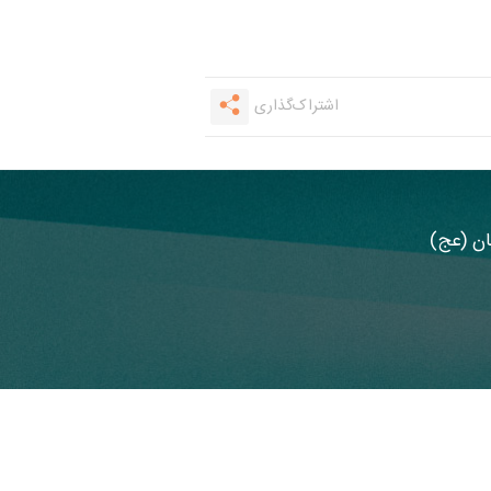
اشتراک‌گذاری
مان (عج)